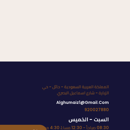
المملكة العربية السعودية - حائل - حي
الزبارة - شارع اسماعيل البصري
Alghumaiz1@gmail.com
920027880
السبت - الخميس
08:30 صباحاً - 12:30 مساءً 4:30 مساءً