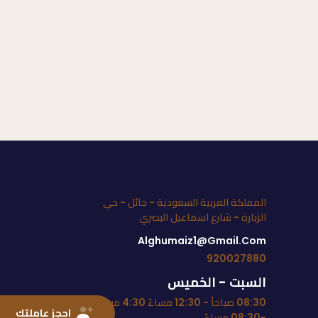
المملكة العربية السعودية - حائل - حي
الزبارة - شارع اسماعيل البصري
Alghumaiz1@gmail.com
920027880
السبت - الخميس
08:30 صباحاً - 12:30 مساءً 4:30 مساءً
احجز عاملتك
-08:30 مساءً